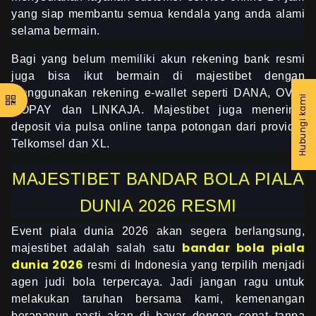
yang siap membantu semua kendala yang anda alami
selama bermain.
Bagi yang belum memiliki akun rekening bank resmi
juga bisa ikut bermain di majestibet dengan
menggunakan rekening e-wallet seperti DANA, OVO,
Hubungi kami
GOPAY dan LINKAJA. Majestibet juga menerima
deposit via pulsa online tanpa potongan dari provider
Telkomsel dan XL.
MAJESTIBET BANDAR BOLA PIALA
DUNIA 2026 RESMI
Event piala dunia 2026 akan segera berlangsung,
bandar bola piala
majestibet adalah salah satu
dunia 2026
resmi di Indonesia yang terpilih menjadi
agen judi bola terpercaya. Jadi jangan ragu untuk
melakukan taruhan bersama kami, kemenangan
berapapun pasti akan di bayar dengan cepat tanpa