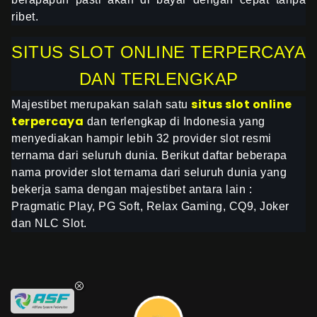
ribet.
SITUS SLOT ONLINE TERPERCAYA
DAN TERLENGKAP
situs slot online
Majestibet merupakan salah satu
terpercaya
dan terlengkap di Indonesia yang
menyediakan hampir lebih 32 provider slot resmi
ternama dari seluruh dunia. Berikut daftar beberapa
nama provider slot ternama dari seluruh dunia yang
bekerja sama dengan majestibet antara lain :
Pragmatic Play, PG Soft, Relax Gaming, CQ9, Joker
dan NLC Slot.